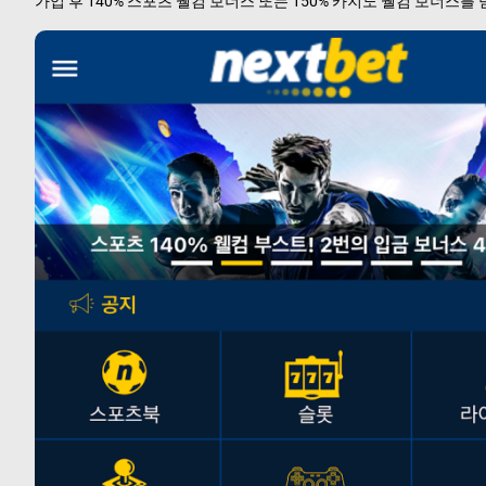
가입 후 140% 스포츠 웰컴 보너스 또는 150% 카지노 웰컴 보너스를 