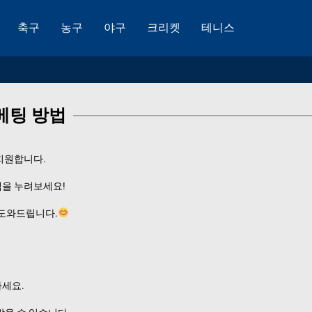
축구
농구
야구
크리켓
테니스
베팅 방법
 지원합니다.
택을 누려보세요!
 도와드립니다.
하세요.