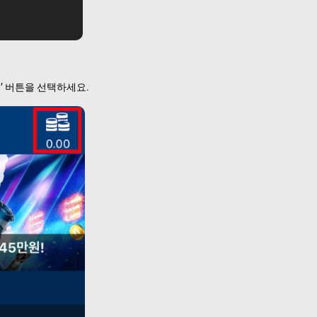
금’ 버튼을 선택하세요.